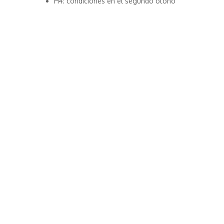
H4: condiciones en el segundo otoño