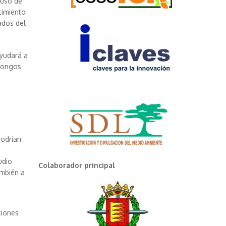
 uso de
cimiento
ados del
ayudará a
 hongos
podrían
udio
Colaborador principal
ambién a
ciones