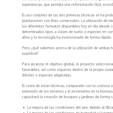
experiencias, que permita una reforestación fácil, econ
El uso conjunto de las dos primeras técnicas se ha pro
plantaciones con fines comerciales. La utilización de m
los diferentes formatos disponibles hoy en día (desde
determinados tipos a clases de suelo o especies en co
años y la tecnología ha evolucionado de forma rápida.
Pero, ¿qué sabemos acerca de la utilización de ambas 
exactitud?
Para alcanzar el objetivo global, el proyecto seleccion
favorables, así como espacios dentro de la propia ciuda
árboles o especies adaptadas.
El coste de estas técnicas, comparado con la costosa c
extensión de los terrenos y el incremento en la biomasa
capacitará la creación de bosques y jardines de forma r
La mejora de las condiciones del aire, debido al filt
La mejora de las condiciones de humedad y la tempe