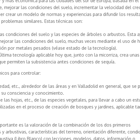
r y más económica para las ciudades del sur de Europa, basada en el
e, mejorar las condiciones del suelo, incrementar la velocidad del cre
der crear un modelo de normas y experiencias para difundir los result
 problemas similares. Estas técnicas son:
as condiciones del suelo y las especies de árboles o arbustos. Esta 
 y mejorar las condiciones del suelo, muchas veces mediante el uso de
ión por metales pesados (véase estado de la tecnología).
 última tecnología aplicable hoy que, junto con la micorriza, crea unas
que permiten la subsistencia antes condiciones de sequía.
cos para controlar:
edad, etc., alrededor de las áreas y en Valladolid en general, que se 
r su consciencia y conocimiento.
 las hojas, etc., de las especies vegetales, para llevar a cabo un est
ilizadas en el proceso de creación de bosques y jardines, aplicable t
mportante es la valoración de la combinación de los dos primeros
 arbustivas, características del terreno, orientación diferente, condi
haustiva (Libro Blanco) con lecciones, modelos, datos, información o