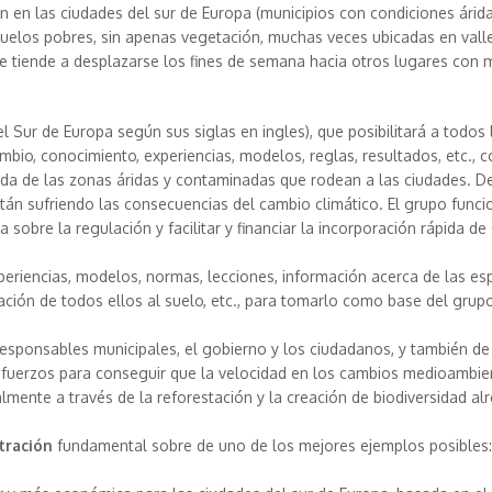
ón en las ciudades del sur de Europa (municipios con condiciones árida
uelos pobres, sin apenas vegetación, muchas veces ubicadas en vall
ue tiende a desplazarse los fines de semana hacia otros lugares con 
 Sur de Europa según sus siglas en ingles), que posibilitará a todos 
ambio, conocimiento, experiencias, modelos, reglas, resultados, etc., c
pida de las zonas áridas y contaminadas que rodean a las ciudades. D
án sufriendo las consecuencias del cambio climático. El grupo funci
 sobre la regulación y facilitar y financiar la incorporación rápida de
eriencias, modelos, normas, lecciones, información acerca de las esp
uación de todos ellos al suelo, etc., para tomarlo como base del grup
 responsables municipales, el gobierno y los ciudadanos, y también de
esfuerzos para conseguir que la velocidad en los cambios medioambie
almente a través de la reforestación y la creación de biodiversidad al
tración
fundamental sobre de uno de los mejores ejemplos posibles: