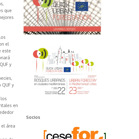
s,
es que
mejores
los
on el
e este
onará
 QUF y
ecies,
o QUF y
 los
ntales en
rededor
Socios
 el área