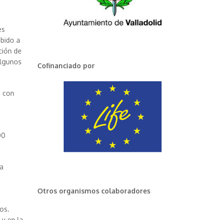
es
ebido a
ción de
algunos
Cofinanciado por
s con
00
la
Otros organismos colaboradores
tos.
 y en la