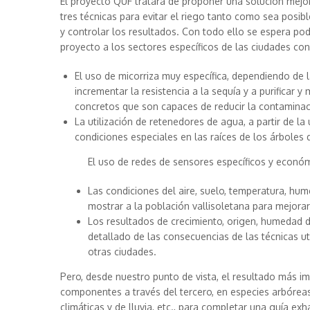
El proyecto QUF tratará de proponer una solución mejo
tres técnicas para evitar el riego tanto como sea posibl
y controlar los resultados. Con todo ello se espera po
proyecto a los sectores específicos de las ciudades con
El uso de micorriza muy específica, dependiendo de l
incrementar la resistencia a la sequía y a purificar
concretos que son capaces de reducir la contaminac
La utilización de retenedores de agua, a partir de la
condiciones especiales en las raíces de los árboles 
El uso de redes de sensores específicos y económi
Las condiciones del aire, suelo, temperatura, hum
mostrar a la población vallisoletana para mejora
Los resultados de crecimiento, origen, humedad de
detallado de las consecuencias de las técnicas ut
otras ciudades.
Pero, desde nuestro punto de vista, el resultado más i
componentes a través del tercero, en especies arbóreas y
climáticas y de lluvia, etc., para completar una guía ex