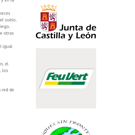
 veces
del suelo.
riego.
e otras
l igual
n, el
, los
a red de