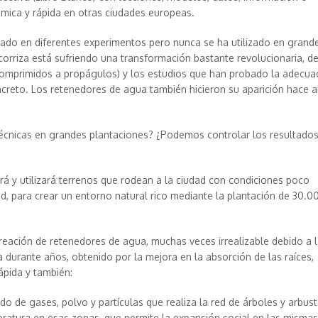
ómica y rápida en otras ciudades europeas.
bado en diferentes experimentos pero nunca se ha utilizado en grand
icorriza está sufriendo una transformación bastante revolucionaria, d
 comprimidos a propágulos) y los estudios que han probado la adecua
ncreto. Los retenedores de agua también hicieron su aparición hace 
técnicas en grandes plantaciones? ¿Podemos controlar los resultado
ará y utilizará terrenos que rodean a la ciudad con condiciones poco
d, para crear un entorno natural rico mediante la plantación de 30.0
reación de retenedores de agua, muchas veces irrealizable debido a 
 durante años, obtenido por la mejora en la absorción de las raíces,
ápida y también:
rado de gases, polvo y partículas que realiza la red de árboles y arbus
ratura en esas zonas, que permite la expansión social en las mismas