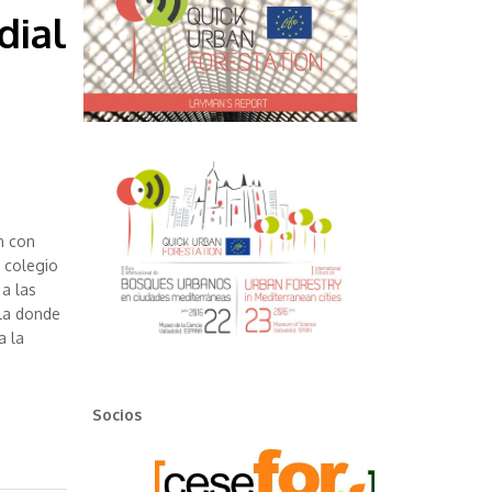
dial
n con
l colegio
a las
ela donde
a la
Socios