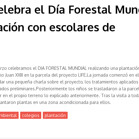
elebra el Día Forestal Mun
ación con escolares de
arzo celebramos el DIA FORESTAL MUNDIAL realizando una plantació
io Juan XXIII en la parcela del proyecto LIFE.La jornada comenzó en e
ar una pequeña charla sobre el proyecto, los tratamientos aplicados 
tados preliminares.Posteriormente los niños se trasladaron a la parc
en el propio terreno lo explicado anteriormente. Tras la visita a tod
lantaron plantas en una zona acondicionada para ellos.
mbiental
colegios
plantación
tal Mundial realizando una plantación con escolares de Valladolid