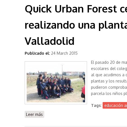
Quick Urban Forest c
realizando una plant
Valladolid
Publicado el:
24 March 2015
El pasado 20 de m
escolares del coleg
al que acudimos a d
plantas y los resul
pudieron comprobar 
parcela los niños p
Tags:
educación a
Leer más
sobre Quick Urban Forest celebra el Día Fores