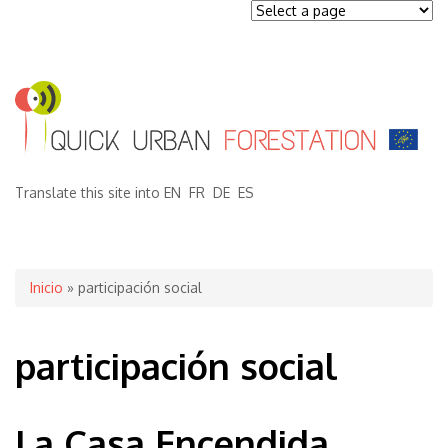
Translate this site into
EN
FR
DE
ES
Se encuentra usted aquí
Inicio
» participación social
participación social
La Casa Encendida