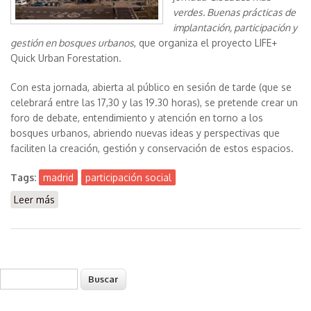
verdes. Buenas prácticas de
implantación, participación y
gestión en bosques urbanos
, que organiza el proyecto LIFE+
Quick Urban Forestation.
Con esta jornada, abierta al público en sesión de tarde (que se
celebrará entre las 17,30 y las 19.30 horas), se pretende crear un
foro de debate, entendimiento y atención en torno a los
bosques urbanos, abriendo nuevas ideas y perspectivas que
faciliten la creación, gestión y conservación de estos espacios.
Tags:
madrid
participación social
Leer más
sobre La Casa Encendida (Madrid) acoge una jornada
sobre bosques urbanos organizada por el proyecto
Quick Urban Forestation
Buscar
Formulario de búsqueda