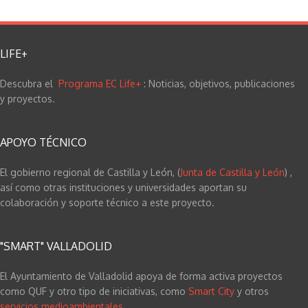
LIFE+
Descubra el
Programa EC Life+
: Noticias, objetivos, publicaciones
y proyectos.
APOYO TÉCNICO
El gobierno regional de Castilla y León, (
Junta de Castilla y León
) ,
así como otras instituciones y universidades aportan su
colaboración y soporte técnico a este proyecto.
"SMART" VALLADOLID
El Ayuntamiento de Valladolid apoya de forma activa proyectos
como QUF y otro tipo de iniciativas, como
Smart City
y otros
servicios medioambientales
.